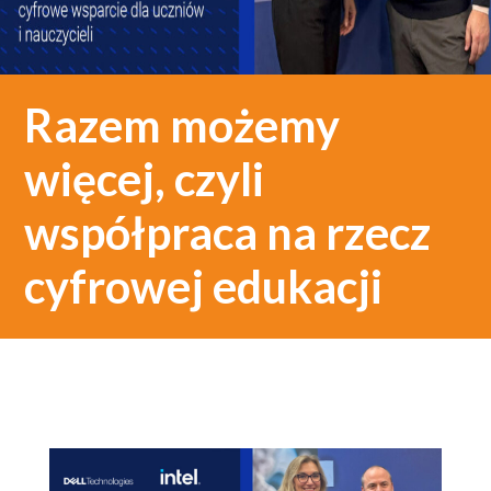
Razem możemy
więcej, czyli
współpraca na rzecz
cyfrowej edukacji