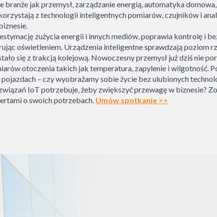
e branże jak przemysł, zarządzanie energią, automatyka domowa, s
rzystają z technologii inteligentnych pomiarów, czujników i ana
biznesie.
estymację zużycia energii i innych mediów, poprawia kontrolę i 
rując oświetleniem. Urządzenia inteligentne sprawdzają poziom 
stało się z trakcją kolejową. Nowoczesny przemysł już dziś nie p
ów otoczenia takich jak temperatura, zapylenie i wilgotność. Po
pojazdach – czy wyobrażamy sobie życie bez ulubionych technol
ozwiązań IoT potrzebuje, żeby zwiększyć przewagę w biznesie? Zob
pertami o swoich potrzebach.
Umów spotkanie >>