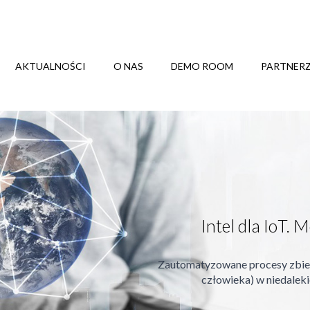
AKTUALNOŚCI
O NAS
DEMO ROOM
PARTNER
Intel dla IoT. 
Zautomatyzowane procesy zbiera
człowieka) w niedalek