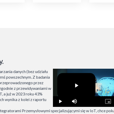
y.
rzania danych (bez udziału
zymś powszechnym. Z badania
e przeprowadzonego przez
 zgodnie z przewidywaniami w
T, a już w 2023 roku 43%
h wynika z kolei z raportu
tegratorami Przemysłowymi specjalizującymi się w IoT, chce poka