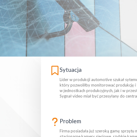
Sytuacja
Lider w produkcji automotive szukał sytem
który pozwoliłby monitorować produkcję 
w jednostkach produkcyjnych, jak i w przes
Sygnał video miał być przesyłany do centra
Problem
Firma posiadała już szeroką gamę sprzętu 
stacjonarne kamery sieciowe, szybkie kam