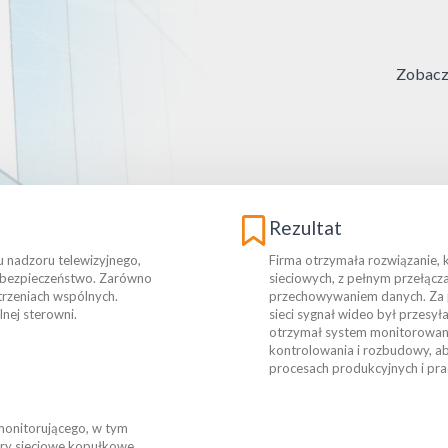
Zobacz 
Rezultat
u nadzoru telewizyjnego,
Firma otrzymała rozwiązanie, 
i bezpieczeństwo. Zarówno
sieciowych, z pełnym przełącz
trzeniach wspólnych.
przechowywaniem danych. Za
lnej sterowni.
sieci sygnał wideo był przesyła
otrzymał system monitorowania
kontrolowania i rozbudowy, a
procesach produkcyjnych i pr
monitorującego, w tym
ery sieciowe kopułkowe.