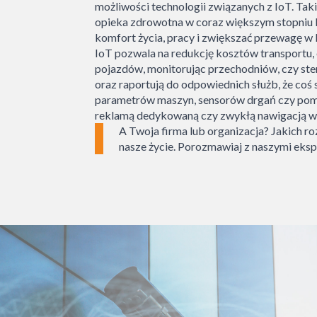
możliwości technologii związanych z IoT. Taki
opieka zdrowotna w coraz większym stopniu ko
komfort życia, pracy i zwiększać przewagę w 
IoT pozwala na redukcję kosztów transportu, 
pojazdów, monitorując przechodniów, czy ste
oraz raportują do odpowiednich służb, że coś 
parametrów maszyn, sensorów drgań czy pomiar
reklamą dedykowaną czy zwykłą nawigacją w 
A Twoja firma lub organizacja? Jakich r
nasze życie. Porozmawiaj z naszymi eks