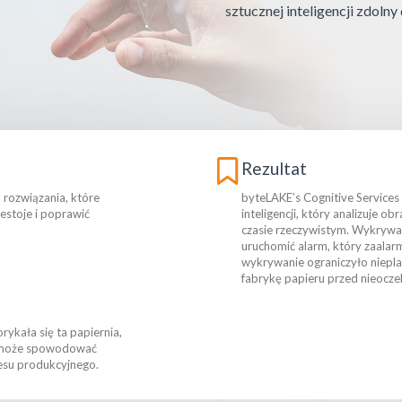
sztucznej inteligencji zdoln
Rezultat
 rozwiązania, które
byteLAKE’s Cognitive Service
stoje i poprawić
inteligencji, który analizuje ob
czasie rzeczywistym. Wykrywa i
uruchomić alarm, który zaala
wykrywanie ograniczyło niepl
fabrykę papieru przed nieocz
ykała się ta papiernia,
nia może spowodować
cesu produkcyjnego.