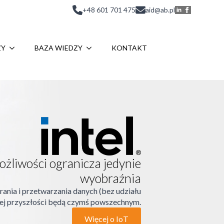
+48 601 701 475
aid@ab.pl
ZY
BAZA WIEDZY
KONTAKT
Możliwości ogranicza jedynie
wyobraźnia
nia i przetwarzania danych (bez udziału
iej przyszłości będą czymś powszechnym.
Więcej o IoT