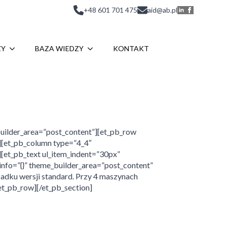
+48 601 701 475
aid@ab.pl
ZY
BAZA WIEDZY
KONTAKT
_builder_area=”post_content”][et_pb_row
”][et_pb_column type=”4_4″
][et_pb_text ul_item_indent=”30px”
info=”{}” theme_builder_area=”post_content”
adku wersji standard. Przy 4 maszynach
et_pb_row][/et_pb_section]