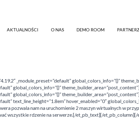
AKTUALNOŚCI
O NAS
DEMO ROOM
PARTNER
=”4.19.2″ _module_preset=”default” global_colors_info=”{}” theme
fault” global_colors_info=”{}” theme_builder_area=”post_content
fault” global_colors_info=”{}” theme_builder_area=”post_content”
fault” text_line_height=”1.8em” hover_enabled=”0″ global_colors_
rwera pozwala nam na uruchomienie 2 maszyn wirtualnych w przyp
wać wszystkie rdzenie na serwerze.[/et_pb_text][/et_pb_column][/