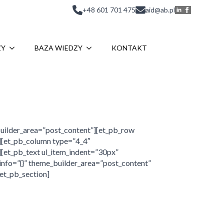
+48 601 701 475
aid@ab.pl
ZY
BAZA WIEDZY
KONTAKT
_builder_area=”post_content”][et_pb_row
”][et_pb_column type=”4_4″
][et_pb_text ul_item_indent=”30px”
info=”{}” theme_builder_area=”post_content”
/et_pb_section]