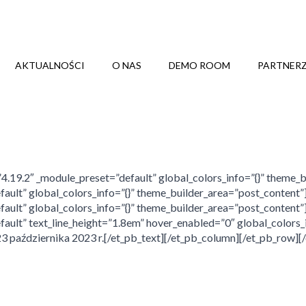
AKTUALNOŚCI
O NAS
DEMO ROOM
PARTNER
=”4.19.2″ _module_preset=”default” global_colors_info=”{}” theme
fault” global_colors_info=”{}” theme_builder_area=”post_content
fault” global_colors_info=”{}” theme_builder_area=”post_content”
fault” text_line_height=”1.8em” hover_enabled=”0″ global_colors_
3 października 2023 r.[/et_pb_text][/et_pb_column][/et_pb_row][