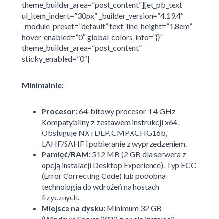
theme_builder_area=”post_content”][et_pb_text
ul_item_indent=”30px” _builder_version=”4.19.4″
_module_preset=”default” text_line_height=”1.8em”
hover_enabled=”0″ global_colors_info=”{}”
theme_builder_area=”post_content”
sticky_enabled=”0″]
Minimalnie:
Procesor:
64-bitowy procesor 1,4 GHz
Kompatybilny z zestawem instrukcji x64.
Obsługuje NX i DEP, CMPXCHG16b,
LAHF/SAHF i pobieranie z wyprzedzeniem.
Pamięć/RAM:
512 MB (2 GB dla serwera z
opcją instalacji Desktop Experience). Typ ECC
(Error Correcting Code) lub podobna
technologia do wdrożeń na hostach
fizycznych.
Miejsce na dysku:
Minimum 32 GB
(Windows Server 2022 z opcją instalacji