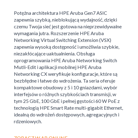
Potężna architektura HPE Aruba Gen7 ASIC
zapewnia szybką, nieblokującą wydajność, dzięki
czemu Twoja sieć jest gotowa na nieprzewidywalne
wymagania jutra. Rozszerzenie HPE Aruba
Networking Virtual Switching Extension (VSX)
zapewnia wysoką dostępność i umożliwia szybkie,
niezakłócające uaktualnienia. Obsługa
oprogramowania HPE Aruba Networking Switch
Mutli-Edit i aplikacji mobilnej HPE Aruba
Networking CX weryfikuje konfiguracje, które są
bezbłędne i łatwe do wdrożenia. Ta seria oferuje
kompaktowe obudowy z 5 i 10 gniazdami, wybór
interfejsów o różnych szybkościach transmisji, w
tym 25 GbE, 100 GbE i pełnej gęstości 60 W PoE z
technologią HPE Smart Rate multi-gigabit Ethernet,
idealną do wdrożeń dostępowych, agregacyjnych i
rdzeniowych.
ZOBACZ W AB ONLINE